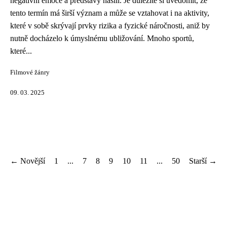
negativní emoce a představy násilí. Je důležité si uvědomit, že
tento termín má širší význam a může se vztahovat i na aktivity,
které v sobě skrývají prvky rizika a fyzické náročnosti, aniž by
nutně docházelo k úmyslnému ubližování. Mnoho sportů,
které...
Filmové žánry
09. 03. 2025
← Novější
1
...
7
8
9
10
11
...
50
Starší →