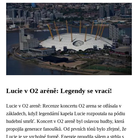
Lucie v O2 aréně: Legendy se vrací!
Lucie v O2 areně: Recenze koncertu O2 arena se otřásala v
základech, když legendární kapela Lucie rozpoutala na pódiu
hudební smršť. Koncert v O2 areně byl oslavou hudby, která
propojila generace fanoušků. Od prvních tónů bylo zřejmé, že
Lucie je ve vrcholné formě. Energie proudila sálem a strhla s