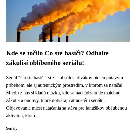
Kde se točilo Co ste hasiči? Odhalte
zákulisí oblíbeného seriálu!
Seriál "Co ste hasiči" si získal srdcia divákov nielen pútavým
príbehom, ale aj autentickým prostredím, v ktorom sa natáčal.
Mnohí z nás si kladú otázku, kde sa nachádzajú tie malebné
zákutia a budovy, ktoré dotvárajú atmosféru seriálu.
Objavovanie miest natáčania sa stáva pre fanúšikov obľúbenou
aktivitou, ktorá...
Seriály