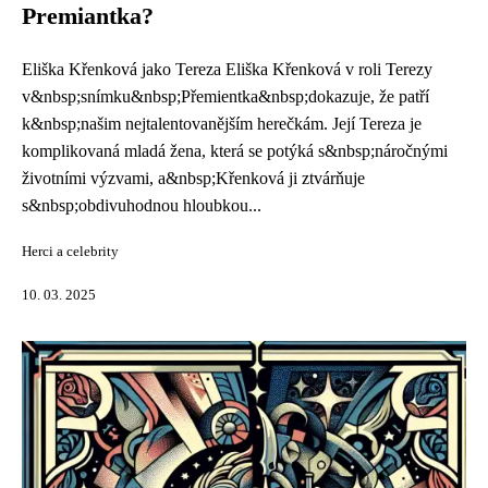
Premiantka?
Eliška Křenková jako Tereza Eliška Křenková v roli Terezy
v&nbsp;snímku&nbsp;Přemientka&nbsp;dokazuje, že patří
k&nbsp;našim nejtalentovanějším herečkám. Její Tereza je
komplikovaná mladá žena, která se potýká s&nbsp;náročnými
životními výzvami, a&nbsp;Křenková ji ztvárňuje
s&nbsp;obdivuhodnou hloubkou...
Herci a celebrity
10. 03. 2025