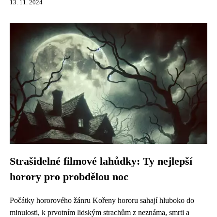
13. 11. 2024
Strašidelné filmové lahůdky: Ty nejlepší
horory pro probdělou noc
Počátky hororového žánru Kořeny hororu sahají hluboko do
minulosti, k prvotním lidským strachům z neznáma, smrti a