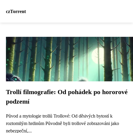
czTorrent
Trollí filmografie: Od pohádek po hororové
podzemí
Původ a mytologie trollů Trollové: Od děsivých bytostí k
roztomilým hrdinům Původně byli trollové zobrazováni jako
nebezpeční,...