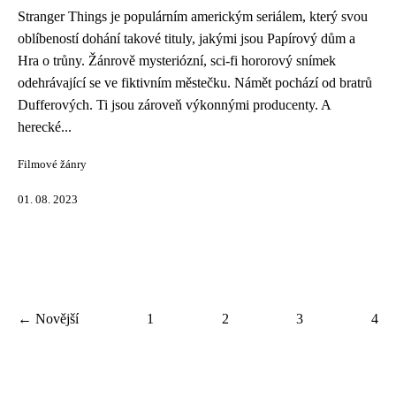
Stranger Things je populárním americkým seriálem, který svou
oblíbeností dohání takové tituly, jakými jsou Papírový dům a
Hra o trůny. Žánrově mysteriózní, sci-fi hororový snímek
odehrávající se ve fiktivním městečku. Námět pochází od bratrů
Dufferových. Ti jsou zároveň výkonnými producenty. A
herecké...
Filmové žánry
01. 08. 2023
← Novější
1
2
3
4