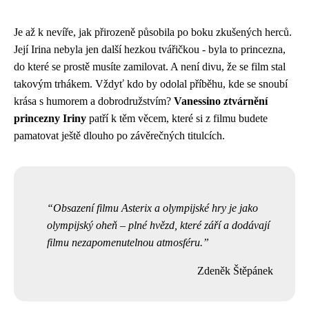
Je až k nevíře, jak přirozeně působila po boku zkušených herců.
Její Irina nebyla jen další hezkou tvářičkou - byla to princezna,
do které se prostě musíte zamilovat. A není divu, že se film stal
takovým trhákem. Vždyť kdo by odolal příběhu, kde se snoubí
krása s humorem a dobrodružstvím?
Vanessino ztvárnění
princezny Iriny
patří k těm věcem, které si z filmu budete
pamatovat ještě dlouho po závěrečných titulcích.
Obsazení filmu Asterix a olympijské hry je jako
olympijský oheň – plné hvězd, které září a dodávají
filmu nezapomenutelnou atmosféru.
Zdeněk Štěpánek