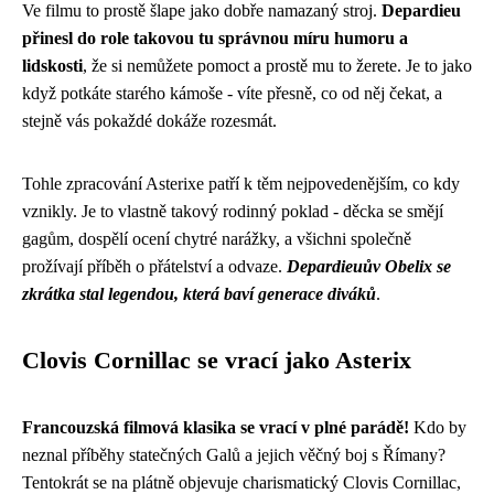
Ve filmu to prostě šlape jako dobře namazaný stroj.
Depardieu
přinesl do role takovou tu správnou míru humoru a
lidskosti
, že si nemůžete pomoct a prostě mu to žerete. Je to jako
když potkáte starého kámoše - víte přesně, co od něj čekat, a
stejně vás pokaždé dokáže rozesmát.
Tohle zpracování Asterixe patří k těm nejpovedenějším, co kdy
vznikly. Je to vlastně takový rodinný poklad - děcka se smějí
gagům, dospělí ocení chytré narážky, a všichni společně
prožívají příběh o přátelství a odvaze.
Depardieuův Obelix se
zkrátka stal legendou, která baví generace diváků
.
Clovis Cornillac se vrací jako Asterix
Francouzská filmová klasika se vrací v plné parádě!
Kdo by
neznal příběhy statečných Galů a jejich věčný boj s Římany?
Tentokrát se na plátně objevuje charismatický Clovis Cornillac,