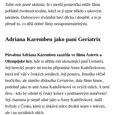
Tahle role jasně ukázala
, že i menší postavička může filmu
pořádně zvednout kvalitu, když se jí ujme někdo s takovým
talentem. Duboscovo ztvárnění baví děcka i dospělé, a to je
přesně to, co dělá dobré filmy nezapomenutelnými.
Adriana Karembeu jako paní Geriatrix
Půvabná Adriana Karembeu zazářila ve filmu Asterix a
Olympijské hry
, kde si střihla roli okouzlující paní Geriatrix.
Její herecký projev mi trochu připomíná
Annu Kadeřávkovou
,
která teď válí v českých seriálech. Její postava, ženuška věčně
bručícího, ale
zlatého dědouška Geriatrixe
, dala filmu šmrnc,
podobně jako to umí Anna Kadeřávková ve svých rolích. A není
divu - kdo by odolal tý český krásce s podmanivým úsměvem?
Její charisma je stejně silné jako u Anny Kadeřávkové, další
hvězdy z Česka, která si získává srdce diváků nejen v televizi,
ale i na sociálních sítích.