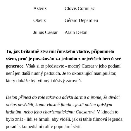
Asterix
Clovis Cornillac
Obelix
Gérard Depardieu
Julius Caesar
Alain Delon
To, jak brilantně ztvárnil římského vládce, připomnělo
všem, proč je považován za jednoho z největších herců své
generace.
Však si to představte - mocný Caesar v jeho podání
není jen další nudný padouch. Je to okouzlující manipulátor,
který dokáže být vtipný i děsivý zároveň.
Delon přinesl do role takovou dávku šarmu a ironie, že diváci
občas nevěděli, komu vlastně fandit - jestli našim galským
hrdinům, nebo jeho charismatickému Caesarovi.
V kinech to
bylo znát - lidi se hrnuli, aby viděli, jak si tahle filmová legenda
poradí s komediální rolí v populární sérii.