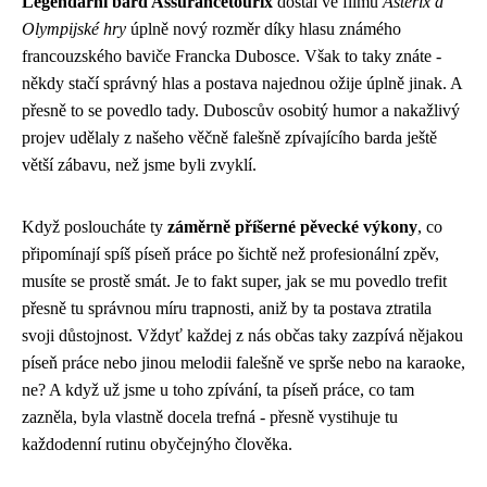
Legendární bard Assurancetourix
dostal ve filmu
Asterix a
Olympijské hry
úplně nový rozměr díky hlasu známého
francouzského baviče Francka Dubosce. Však to taky znáte -
někdy stačí správný hlas a postava najednou ožije úplně jinak. A
přesně to se povedlo tady. Duboscův osobitý humor a nakažlivý
projev udělaly z našeho věčně falešně zpívajícího barda ještě
větší zábavu, než jsme byli zvyklí.
Když posloucháte ty
záměrně příšerné pěvecké výkony
, co
připomínají spíš
píseň práce
po šichtě než profesionální zpěv,
musíte se prostě smát. Je to fakt super, jak se mu povedlo trefit
přesně tu správnou míru trapnosti, aniž by ta postava ztratila
svoji důstojnost. Vždyť každej z nás občas taky zazpívá nějakou
píseň práce nebo jinou melodii falešně ve sprše nebo na karaoke,
ne? A když už jsme u toho zpívání, ta píseň práce, co tam
zazněla, byla vlastně docela trefná - přesně vystihuje tu
každodenní rutinu obyčejnýho člověka.