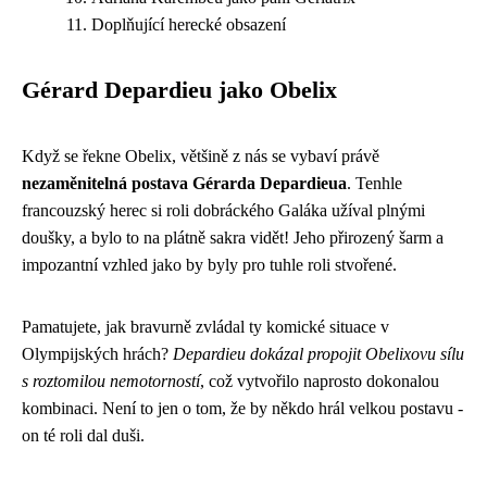
Doplňující herecké obsazení
Gérard Depardieu jako Obelix
Když se řekne Obelix, většině z nás se vybaví právě
nezaměnitelná postava Gérarda Depardieua
. Tenhle
francouzský herec si roli dobráckého Galáka užíval plnými
doušky, a bylo to na plátně sakra vidět! Jeho přirozený šarm a
impozantní vzhled jako by byly pro tuhle roli stvořené.
Pamatujete, jak bravurně zvládal ty komické situace v
Olympijských hrách?
Depardieu dokázal propojit Obelixovu sílu
s roztomilou nemotorností
, což vytvořilo naprosto dokonalou
kombinaci. Není to jen o tom, že by někdo hrál velkou postavu -
on té roli dal duši.