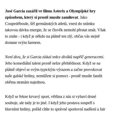
José Garcia zazářil ve filmu Asterix a Olympijské hry
způsobem, který si prostě musíte zamilovat
. Jako
Coupedéboule, šéf germánských atletů, vnesl do snímku
takovou dávku energie, že se člověk nemohl přestat smát. Však
to znáte - i když je někdo na plátně ten zlý, občas vás stejně
dostane svým šarmem.
Není divu, že si Garcia získal srdce diváků napříč generacemi
.
Jeho komediální talent prostě nelze přehlédnout. Když se na
plátně objeví se svým typickým výrazem a začne provokovat
naše galské hrdiny, nemůžete si pomoct - prostě musíte fandit
oběma stranám najednou.
Když se řekne krvavý sport, většina z nás si vybaví drsné
souboje, ale tady je to jiné. I když jeho postava soupeří s
hlavními hrdiny, pořád cítíte to správné sportovní nadšení a fair