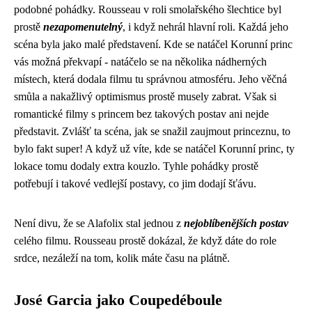
podobné pohádky. Rousseau v roli smolařského šlechtice byl
prostě
nezapomenutelný
, i když nehrál hlavní roli. Každá jeho
scéna byla jako malé představení. Kde se natáčel Korunní princ
vás možná překvapí -
natáčelo se na několika nádherných
místech
, která dodala filmu tu správnou atmosféru. Jeho věčná
smůla a nakažlivý optimismus prostě musely zabrat. Však si
romantické filmy s princem bez takových postav ani nejde
představit. Zvlášť ta scéna, jak se snažil zaujmout princeznu, to
bylo fakt super! A když už víte, kde se natáčel Korunní princ, ty
lokace tomu dodaly extra kouzlo. Tyhle pohádky prostě
potřebují i takové vedlejší postavy, co jim dodají šťávu.
Není divu, že se Alafolix stal jednou z
nejoblíbenějších postav
celého filmu. Rousseau prostě dokázal, že když dáte do role
srdce, nezáleží na tom, kolik máte času na plátně.
José Garcia jako Coupedéboule