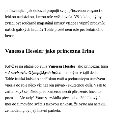
Je fascinující, jak dokázal propojit svoji přirozenou eleganci s
lehkou nadsázkou, kterou role vyžadovala. Však kdo jiný by
zvládl být současně majestátní římský vládce i vtipný protivník
našich galských hrdinů? Tohle prostě není role pro ledajakého
herce.
Vanessa Hessler jako princezna Irina
Když se na plátně objevila
Vanessa Hessler
jako princezna Irina
v
Asterixovi a Olympijských hrách
, mnohým se tajil dech.
Tahle italská kráska s andělskou tváří a podmanivým úsměvem
vnesla do role něco víc než jen půvab - skutečnou duši. Však to
znáte, když se někdo před kamerou necítí přirozeně, hned to
poznáte. Ale tady? Vanessa zvládla přechod z přehlídkových
mol do filmového světa s takovou lehkostí, že byste ani neřekli,
že modeling byl její hlavní parketa.