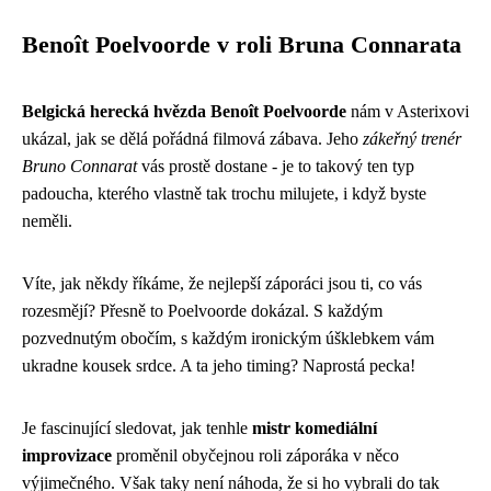
Benoît Poelvoorde v roli Bruna Connarata
Belgická herecká hvězda Benoît Poelvoorde
nám v Asterixovi
ukázal, jak se dělá pořádná filmová zábava. Jeho
zákeřný trenér
Bruno Connarat
vás prostě dostane - je to takový ten typ
padoucha, kterého vlastně tak trochu milujete, i když byste
neměli.
Víte, jak někdy říkáme, že nejlepší záporáci jsou ti, co vás
rozesmějí? Přesně to Poelvoorde dokázal. S každým
pozvednutým obočím, s každým ironickým úšklebkem vám
ukradne kousek srdce. A ta jeho timing? Naprostá pecka!
Je fascinující sledovat, jak tenhle
mistr komediální
improvizace
proměnil obyčejnou roli záporáka v něco
výjimečného. Však taky není náhoda, že si ho vybrali do tak