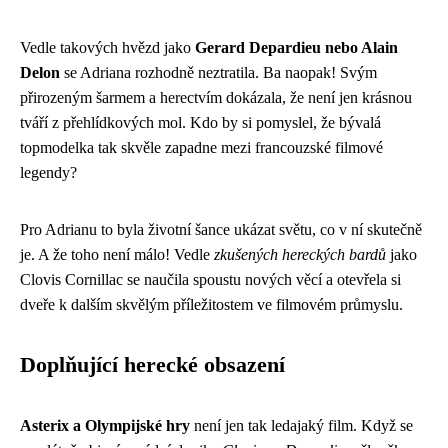
Vedle takových hvězd jako
Gerard Depardieu nebo Alain
Delon
se Adriana rozhodně neztratila. Ba naopak! Svým
přirozeným šarmem a herectvím dokázala, že není jen krásnou
tváří z přehlídkových mol. Kdo by si pomyslel, že bývalá
topmodelka tak skvěle zapadne mezi francouzské filmové
legendy?
Pro Adrianu to byla životní šance ukázat světu, co v ní skutečně
je. A že toho není málo! Vedle
zkušených hereckých bardů
jako
Clovis Cornillac se naučila spoustu nových věcí a otevřela si
dveře k dalším skvělým příležitostem ve filmovém průmyslu.
Doplňující herecké obsazení
Asterix a Olympijské hry
není jen tak ledajaký film. Když se