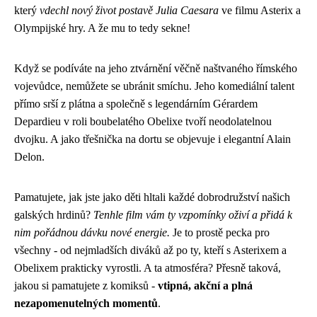
který
vdechl nový život postavě Julia Caesara
ve filmu Asterix a
Olympijské hry. A že mu to tedy sekne!
Když se podíváte na jeho ztvárnění věčně naštvaného římského
vojevůdce, nemůžete se ubránit smíchu. Jeho komediální talent
přímo srší z plátna a společně s legendárním Gérardem
Depardieu v roli boubelatého Obelixe tvoří neodolatelnou
dvojku. A jako třešnička na dortu se objevuje i elegantní Alain
Delon.
Pamatujete, jak jste jako děti hltali každé dobrodružství našich
galských hrdinů?
Tenhle film vám ty vzpomínky oživí a přidá k
nim pořádnou dávku nové energie.
Je to prostě pecka pro
všechny - od nejmladších diváků až po ty, kteří s Asterixem a
Obelixem prakticky vyrostli. A ta atmosféra? Přesně taková,
jakou si pamatujete z komiksů -
vtipná, akční a plná
nezapomenutelných momentů
.