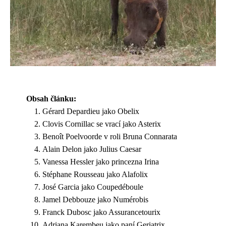
Obsah článku:
Gérard Depardieu jako Obelix
Clovis Cornillac se vrací jako Asterix
Benoît Poelvoorde v roli Bruna Connarata
Alain Delon jako Julius Caesar
Vanessa Hessler jako princezna Irina
Stéphane Rousseau jako Alafolix
José Garcia jako Coupedéboule
Jamel Debbouze jako Numérobis
Franck Dubosc jako Assurancetourix
Adriana Karembeu jako paní Geriatrix