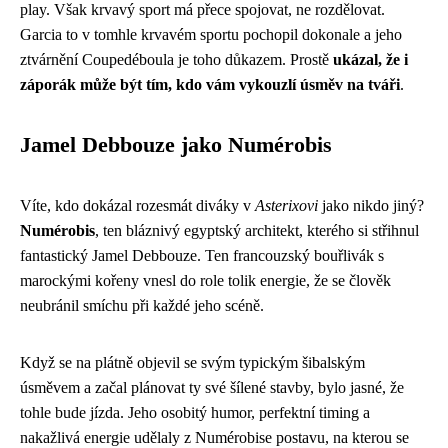
play. Však
krvavý sport
má přece spojovat, ne rozdělovat.
Garcia to v tomhle krvavém sportu pochopil dokonale a jeho
ztvárnění Coupedéboula je toho důkazem. Prostě
ukázal, že i
záporák může být tím, kdo vám vykouzlí úsměv na tváři
.
Jamel Debbouze jako Numérobis
Víte, kdo dokázal rozesmát diváky v
Asterixovi
jako nikdo jiný?
Numérobis
, ten bláznivý egyptský architekt, kterého si střihnul
fantastický Jamel Debbouze. Ten francouzský bouřlivák s
marockými kořeny vnesl do role tolik energie, že se člověk
neubránil smíchu při každé jeho scéně.
Když se na plátně objevil se svým typickým šibalským
úsměvem a začal plánovat ty své šílené stavby, bylo jasné, že
tohle bude jízda. Jeho osobitý humor, perfektní timing a
nakažlivá energie udělaly z Numérobise postavu, na kterou se