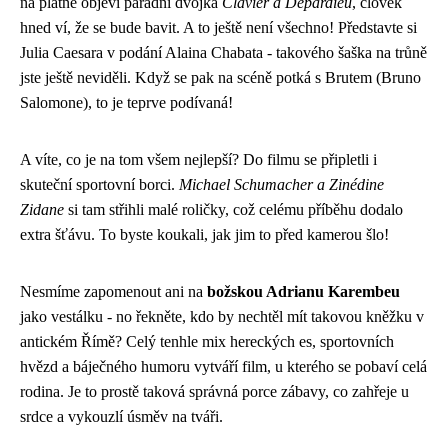
na plátně objeví parádní dvojka
Clavier a Depardieu
, člověk
hned ví, že se bude bavit. A to ještě není všechno! Představte si
Julia Caesara v podání Alaina Chabata - takového šaška na trůně
jste ještě neviděli. Když se pak na scéně potká s Brutem (Bruno
Salomone), to je teprve podívaná!
A víte, co je na tom všem nejlepší? Do filmu se připletli i
skuteční sportovní borci.
Michael Schumacher a Zinédine
Zidane
si tam střihli malé roličky, což celému příběhu dodalo
extra šťávu. To byste koukali, jak jim to před kamerou šlo!
Nesmíme zapomenout ani na
božskou Adrianu Karembeu
jako vestálku - no řekněte, kdo by nechtěl mít takovou kněžku v
antickém Římě? Celý tenhle mix hereckých es, sportovních
hvězd a báječného humoru vytváří film, u kterého se pobaví celá
rodina. Je to prostě taková správná porce zábavy, co zahřeje u
srdce a vykouzlí úsměv na tváři.