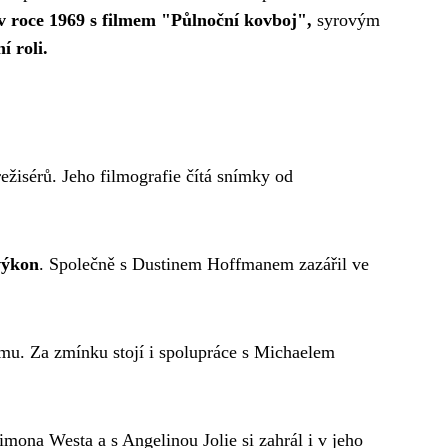
 v roce 1969 s filmem "Půlnoční kovboj",
syrovým
 roli.
ežisérů. Jeho filmografie čítá snímky od
výkon
. Společně s Dustinem Hoffmanem zazářil ve
amu. Za zmínku stojí i spolupráce s Michaelem
imona Westa a s Angelinou Jolie si zahrál i v jeho