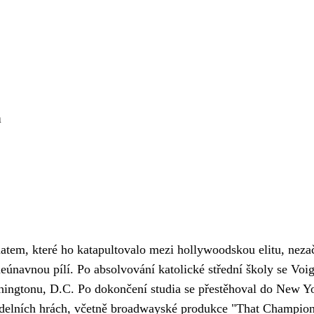
m
em, které ho katapultovalo mezi hollywoodskou elitu, nezačal
únavnou pílí. Po absolvování katolické střední školy se Voig
hingtonu, D.C. Po dokončení studia se přestěhoval do New Yo
divadelních hrách, včetně broadwayské produkce "That Champio