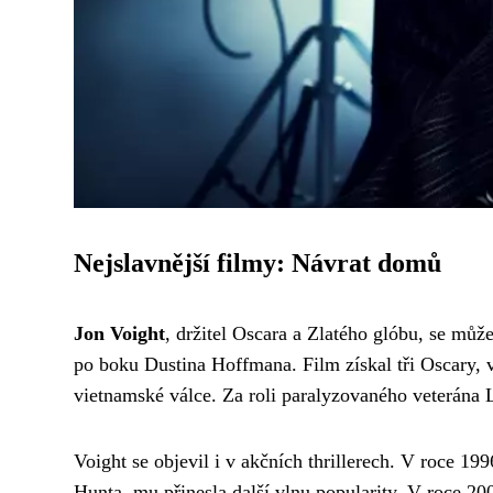
Nejslavnější filmy: Návrat domů
Jon Voight
, držitel Oscara a Zlatého glóbu, se můž
po boku Dustina Hoffmana. Film získal tři Oscary, 
vietnamské válce. Za roli paralyzovaného veterána 
Voight se objevil i v akčních thrillerech. V roce 1
Hunta, mu přinesla další vlnu popularity. V roce 20