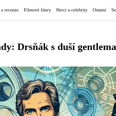
 a recenze
Filmové žánry
Herci a celebrity
Ostatní
Se
ady: Drsňák s duší gentlem