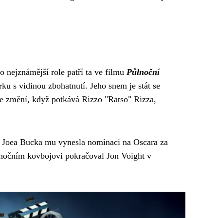
ho nejznámější role patří ta ve filmu
Půlnoční
ku s vidinou zbohatnutí. Jeho snem je stát se
 se změní, když potkává Rizzo "Ratso" Rizza,
le Joea Bucka mu vynesla nominaci na Oscara za
lnočním kovbojovi pokračoval Jon Voight v