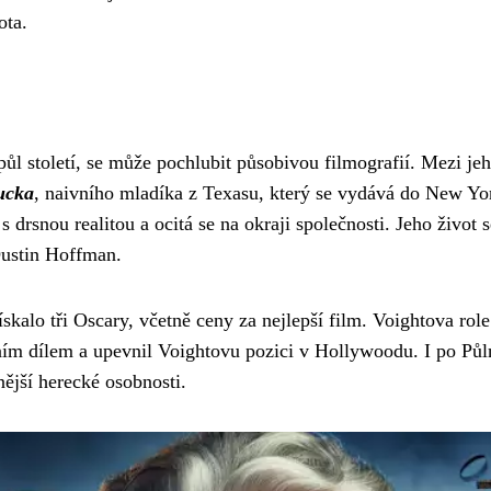
ota.
 půl století, se může pochlubit působivou filmografií. Mezi je
ucka
, naivního mladíka z Texasu, který se vydává do New Yor
 drsnou realitou a ocitá se na okraji společnosti. Jeho život
Dustin Hoffman.
skalo tři Oscary, včetně ceny za nejlepší film. Voightova ro
vním dílem a upevnil Voightovu pozici v Hollywoodu. I po Pů
ější herecké osobnosti.