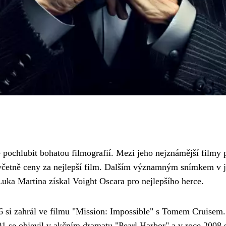
e pochlubit bohatou filmografií. Mezi jeho nejznámější filmy p
včetně ceny za nejlepší film. Dalším významným snímkem v je
Luka Martina získal Voight Oscara pro nejlepšího herce.
996 si zahrál ve filmu "Mission: Impossible" s Tomem Cruisem
01 se objevil v akčním dramatu "Pearl Harbor" a v roce 2008 