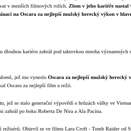
ovat v menších filmových rolích.
Zlom v jeho kariéře nastal
naci na Oscara za nejlepší mužský herecký výkon v hlavní
svou dlouhou kariéru zahrál pod taktovkou mnoha významných r
 domů
, jež mu vyneslo
Oscara za nejlepší mužský herecký 
al Oscara za nejlepší film a režii.
ta
, jež se stalo generační výpovědí o hrůzách války ve Vietn
si zahrál po boku Roberta De Nira a Ala Pacina.
í režisérů. Objevil se ve filmu Lara Croft - Tomb Raider od S