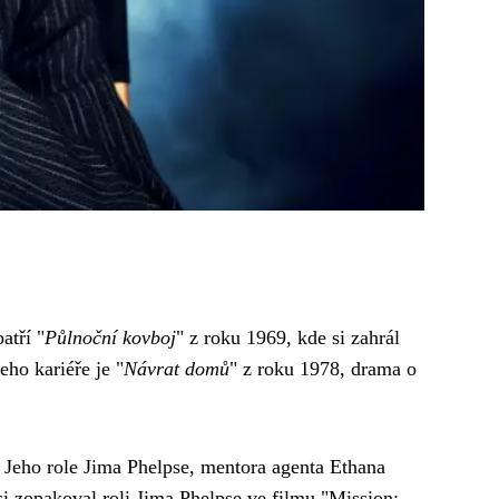
atří "
Půlnoční kovboj
" z roku 1969, kde si zahrál
ho kariéře je "
Návrat domů
" z roku 1978, drama o
. Jeho role Jima Phelpse, mentora agenta Ethana
si zopakoval roli Jima Phelpse ve filmu "Mission: