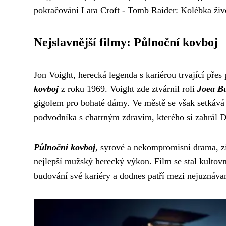
pokračování Lara Croft - Tomb Raider: Kolébka živ
Nejslavnější filmy: Půlnoční kovboj
Jon Voight, herecká legenda s kariérou trvající přes
kovboj
z roku 1969. Voight zde ztvárnil roli
Joea B
gigolem pro bohaté dámy. Ve městě se však setkává s
podvodníka s chatrným zdravím, kterého si zahrál 
Půlnoční kovboj
, syrové a nekompromisní drama, zí
nejlepší mužský herecký výkon. Film se stal kulto
budování své kariéry a dodnes patří mezi nejuznávan