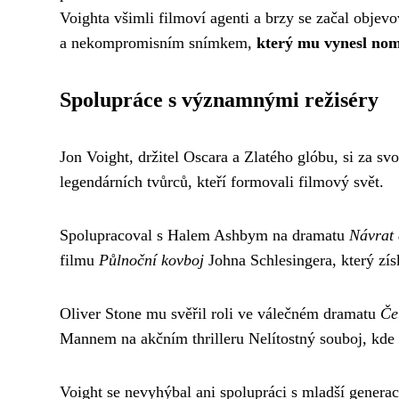
Voighta všimli filmoví agenti a brzy se začal objev
a nekompromisním snímkem,
který mu vynesl nomi
Spolupráce s významnými režiséry
Jon Voight, držitel Oscara a Zlatého glóbu, si za 
legendárních tvůrců, kteří formovali filmový svět.
Spolupracoval s Halem Ashbym na dramatu
Návrat
filmu
Půlnoční kovboj
Johna Schlesingera, který získ
Oliver Stone mu svěřil roli ve válečném dramatu
Če
Mannem na akčním thrilleru Nelítostný souboj, kde 
Voight se nevyhýbal ani spolupráci s mladší generac